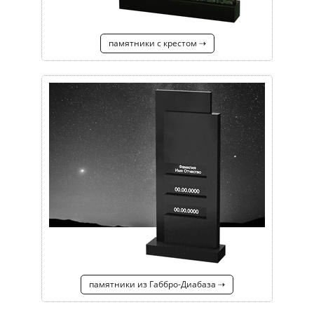
памятники с крестом ⇢
памятники из Габбро-Диабаза ⇢