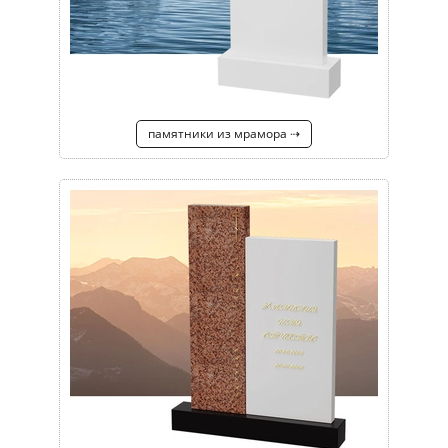
памятники из мрамора ⇢