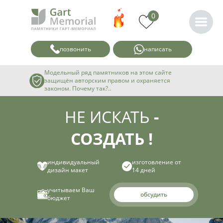
0
позвонить
написать
Модельный ряд памятников на этом сайте
защищён авторским правом и охраняется
законом. Почему так?..
НЕ ИСКАТЬ
-
СОЗДАТЬ !
индивидуальный
изготовление от
дизайн макет
14 дней
учитываем Ваш
обсудить
бюджет