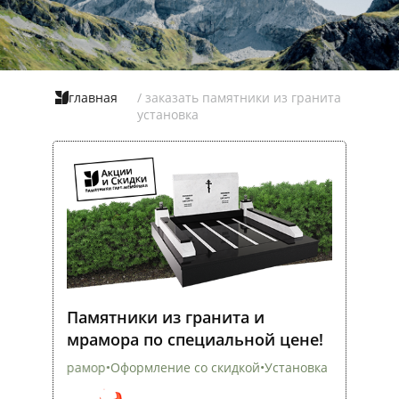
главная
/ заказать памятники из гранита
установка
Памятники из гранита и
мрамора по специальной цене!
Оформление со скидкой
•
Установка на всех кладбищах
•
Скидк