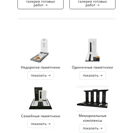
галерея готовых
галерея готовых
работ ⇢
работ ⇢
Недорогие памятники
Одиночные памятники
показать ⇢
показать ⇢
Мемориальные
Семейные памятники
комплексы
показать ⇢
показать ⇢