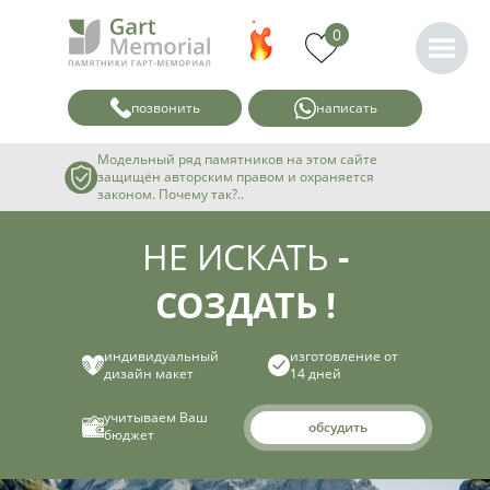
0
позвонить
написать
Модельный ряд памятников на этом сайте
защищён авторским правом и охраняется
законом. Почему так?..
НЕ ИСКАТЬ
-
СОЗДАТЬ !
индивидуальный
изготовление от
дизайн макет
14 дней
учитываем Ваш
обсудить
бюджет