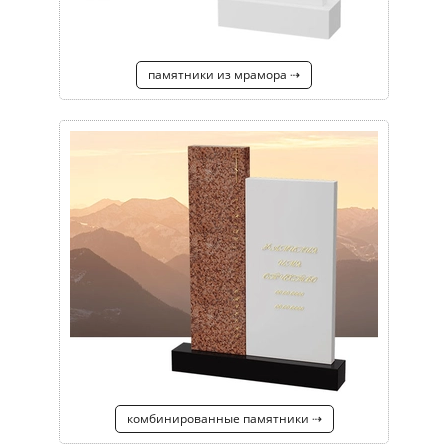
памятники из мрамора ⇢
комбинированные памятники ⇢