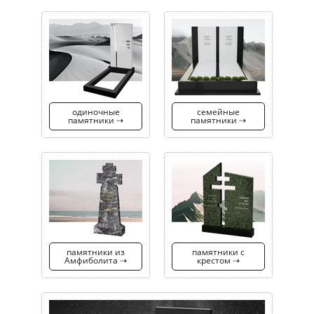
одиночные
семейные
памятники ⇢
памятники ⇢
памятники из
памятники с
Амфиболита ⇢
крестом ⇢