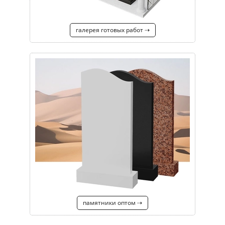
галерея готовых работ ⇢
памятники оптом ⇢