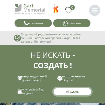
0
позвонить
написать
Модельный ряд памятников на этом сайте
защищён авторским правом и охраняется
законом. Почему так?..
НЕ ИСКАТЬ
-
СОЗДАТЬ !
индивидуальный
изготовление от
дизайн макет
14 дней
учитываем Ваш
обсудить
бюджет