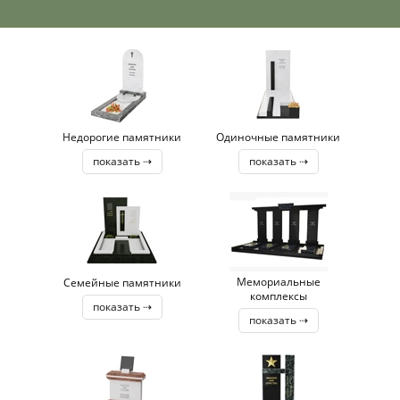
Недорогие памятники
Одиночные памятники
показать ⇢
показать ⇢
Мемориальные
Семейные памятники
комплексы
показать ⇢
показать ⇢