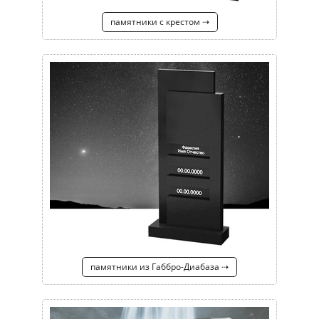
памятники с крестом ⇢
памятники из Габбро-Диабаза ⇢