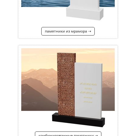
памятники из мрамора ⇢
комбинированные памятники ⇢