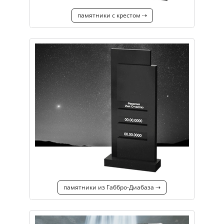
памятники с крестом ⇢
памятники из Габбро-Диабаза ⇢