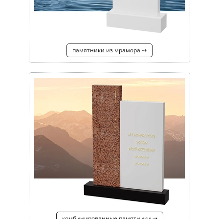
памятники из мрамора ⇢
комбинированные памятники ⇢