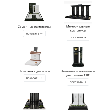
Мемориальные
Семейные памятники
комплексы
показать ⇢
показать ⇢
Памятники для урны
Памятники военным и
участникам СВО
показать ⇢
показать ⇢