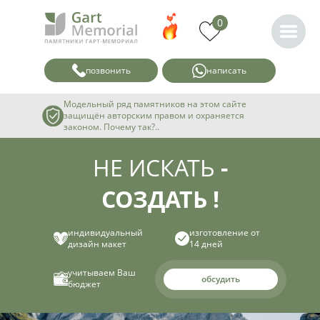
0
позвонить
написать
Модельный ряд памятников на этом сайте
защищён авторским правом и охраняется
законом. Почему так?..
НЕ ИСКАТЬ
-
СОЗДАТЬ !
индивидуальный
изготовление от
дизайн макет
14 дней
учитываем Ваш
обсудить
бюджет