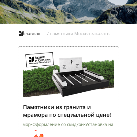
главная
/ памятники Москва заказать
Памятники из гранита и
мрамора по специальной цене!
Оформление со скидкой
•
Установка на всех кладбищах
•
Скидка