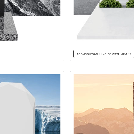
горизонтальные памятники ⇢