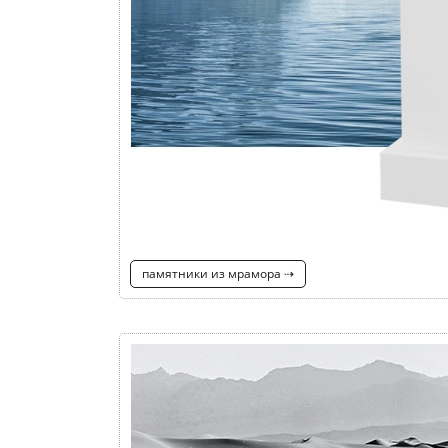
памятники из мрамора ⇢