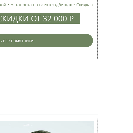
 всех кладбищах
•
Скидка на гранит и мрамор
•
КИДКИ ОТ 32 000 Р
ь все памятники