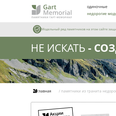
одиночные
недорогие мод
Модельный ряд памятников на этом сайте защищ
НЕ ИСКАТЬ
- СОЗ
главная
/ памятники из гранита недоро