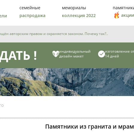
семейные
мемориалы
памятник
акции
распродажа
коллекция 2022
ели
ён авторским правом и охраняется законом. Почему так?..
ДАТЬ !
индивидуальный
изготовление о
дизайн макет
14 дней
го
Памятники из гранита и мрам