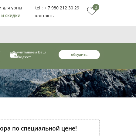
0
и для урны
tel.: + 7 980 212 30 29
 и скидки
контакты
т
учитываем Ваш
обсудить
бюджет
ора по специальной цене!