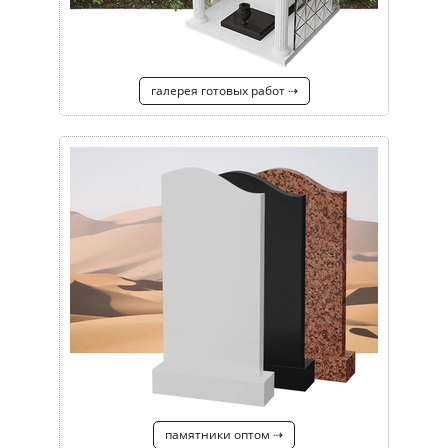
галерея готовых работ ⇢
памятники оптом ⇢