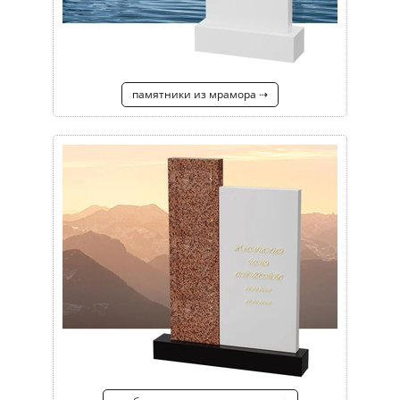
памятники из мрамора ⇢