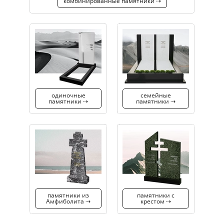
комбинированные памятники ⇢
одиночные
семейные
памятники ⇢
памятники ⇢
памятники из
памятники с
Амфиболита ⇢
крестом ⇢