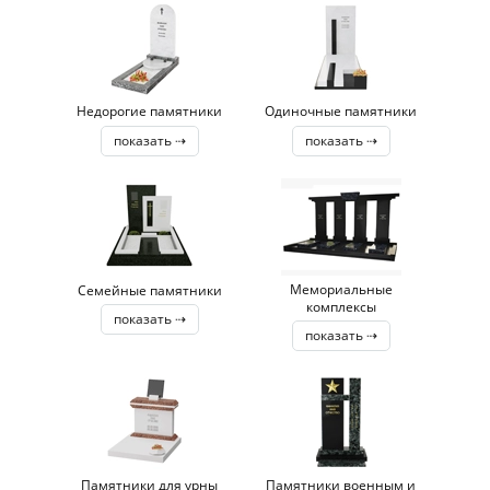
Недорогие памятники
Одиночные памятники
показать ⇢
показать ⇢
Мемориальные
Семейные памятники
комплексы
показать ⇢
показать ⇢
Памятники для урны
Памятники военным и