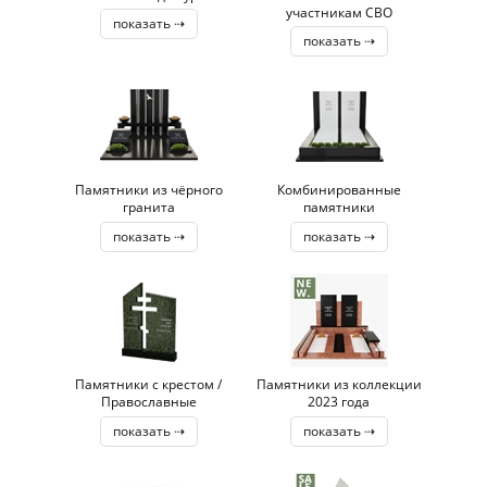
участникам СВО
показать ⇢
показать ⇢
Памятники из чёрного
Комбинированные
гранита
памятники
показать ⇢
показать ⇢
Памятники с крестом /
Памятники из коллекции
Православные
2023 года
показать ⇢
показать ⇢