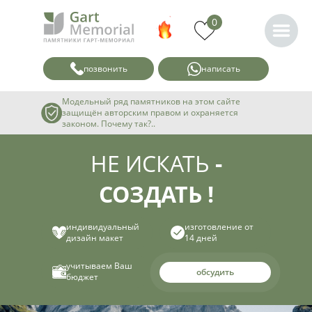
0
позвонить
написать
Модельный ряд памятников на этом сайте
защищён авторским правом и охраняется
законом. Почему так?..
НЕ ИСКАТЬ
-
СОЗДАТЬ !
индивидуальный
изготовление от
дизайн макет
14 дней
учитываем Ваш
обсудить
бюджет