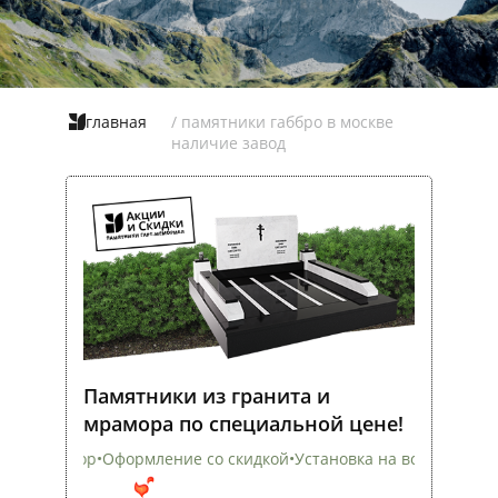
главная
/ памятники габбро в москве
наличие завод
Памятники из гранита и
мрамора по специальной цене!
Оформление со скидкой
•
Установка на всех кладбищах
•
Скидка