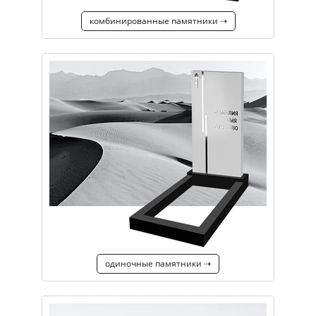
комбинированные памятники ⇢
одиночные памятники ⇢