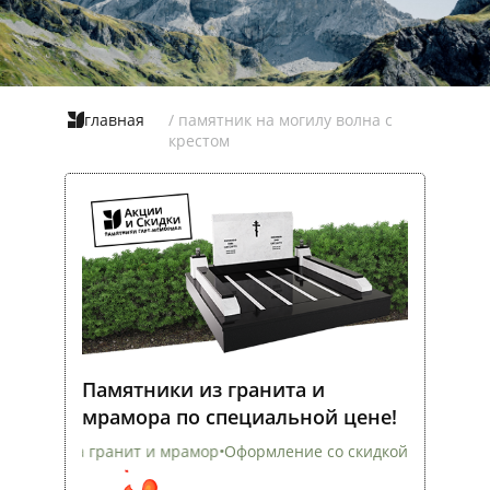
главная
/ памятник на могилу волна с
крестом
Памятники из гранита и
мрамора по специальной цене!
анит и мрамор
•
Оформление со скидкой
•
Установка на всех клад