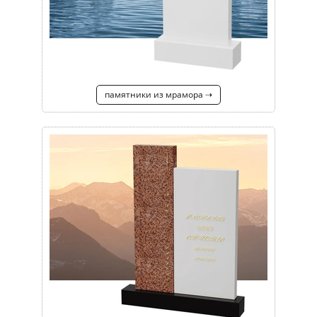
памятники из мрамора ⇢