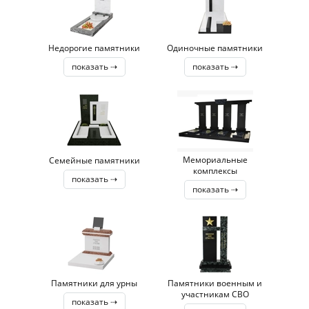
Недорогие памятники
Одиночные памятники
показать ⇢
показать ⇢
Мемориальные
Семейные памятники
комплексы
показать ⇢
показать ⇢
Памятники для урны
Памятники военным и
участникам СВО
показать ⇢