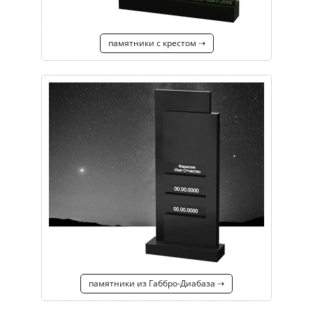
памятники с крестом ⇢
памятники из Габбро-Диабаза ⇢