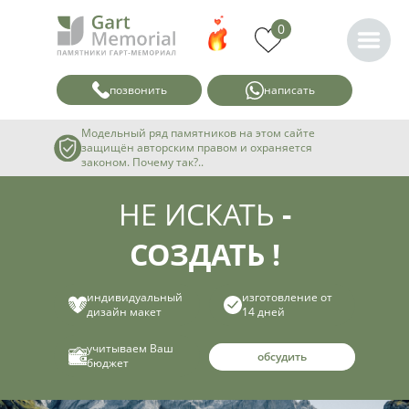
0
позвонить
написать
Модельный ряд памятников на этом сайте
защищён авторским правом и охраняется
законом. Почему так?..
НЕ ИСКАТЬ
-
СОЗДАТЬ !
индивидуальный
изготовление от
дизайн макет
14 дней
учитываем Ваш
обсудить
бюджет