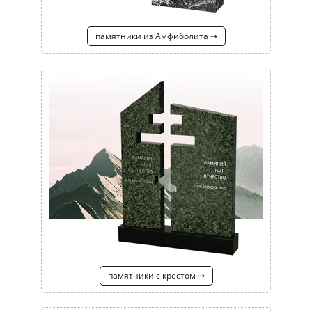
памятники из Амфиболита ⇢
памятники с крестом ⇢