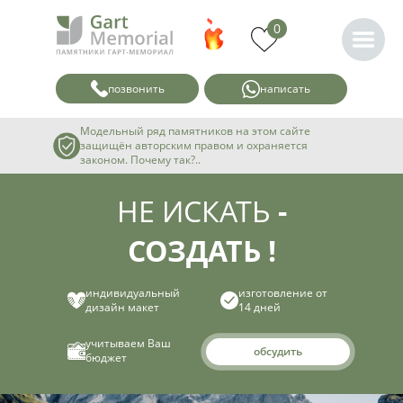
0
позвонить
написать
Модельный ряд памятников на этом сайте
защищён авторским правом и охраняется
законом. Почему так?..
НЕ ИСКАТЬ
-
СОЗДАТЬ !
индивидуальный
изготовление от
дизайн макет
14 дней
учитываем Ваш
обсудить
бюджет