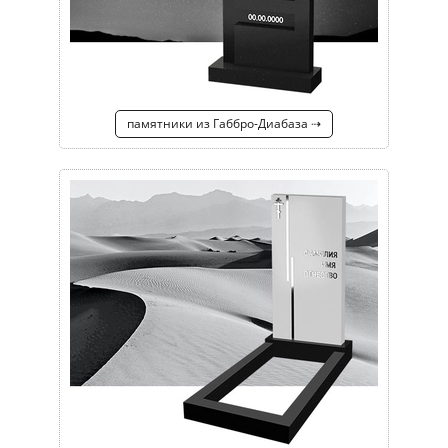
памятники из Габбро-Диабаза ⇢