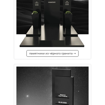
памятники из чёрного гранита ⇢