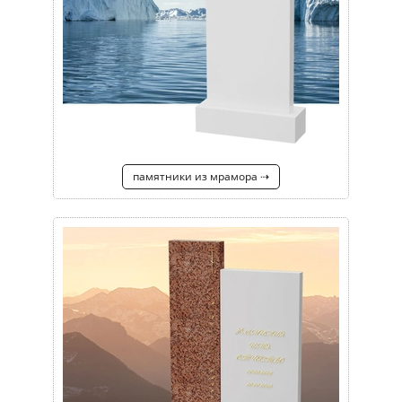
памятники из мрамора ⇢