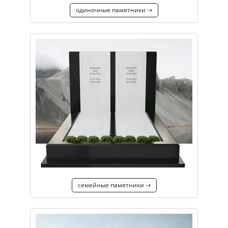
одиночные памятники ⇢
семейные памятники ⇢