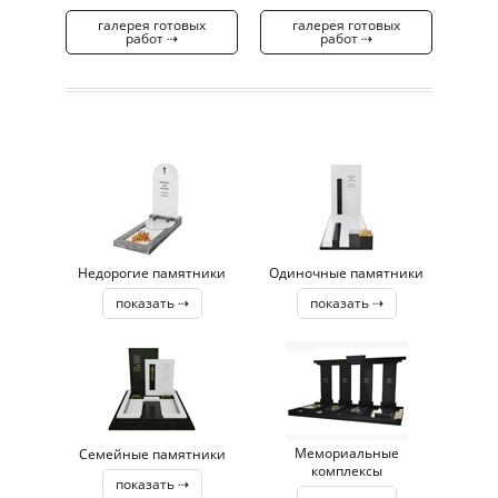
галерея готовых
галерея готовых
работ ⇢
работ ⇢
Недорогие памятники
Одиночные памятники
показать ⇢
показать ⇢
Мемориальные
Семейные памятники
комплексы
показать ⇢