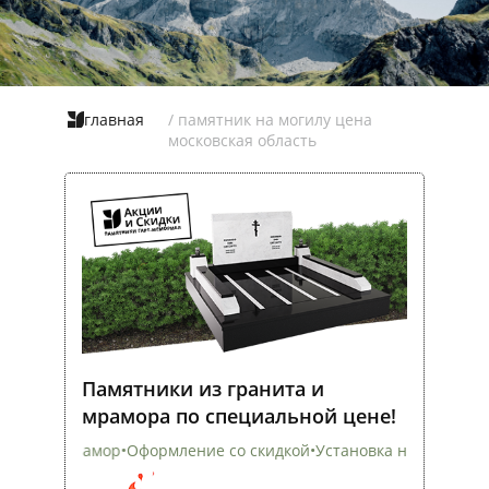
главная
/ памятник на могилу цена
московская область
Памятники из гранита и
мрамора по специальной цене!
Оформление со скидкой
•
Установка на всех кладбищах
•
Скид