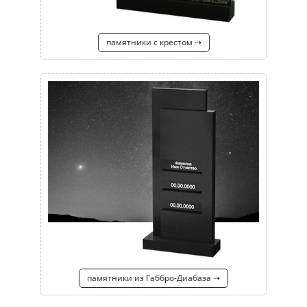
памятники с крестом ⇢
памятники из Габбро-Диабаза ⇢