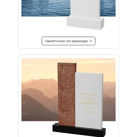
памятники из мрамора ⇢