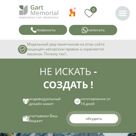
0
позвонить
написать
Модельный ряд памятников на этом сайте
защищён авторским правом и охраняется
законом. Почему так?..
НЕ ИСКАТЬ
-
СОЗДАТЬ !
индивидуальный
изготовление от
дизайн макет
14 дней
учитываем Ваш
обсудить
бюджет