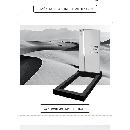
комбинированные памятники ⇢
одиночные памятники ⇢