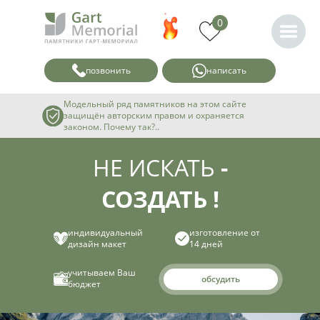
0
позвонить
написать
Модельный ряд памятников на этом сайте
защищён авторским правом и охраняется
законом. Почему так?..
НЕ ИСКАТЬ
-
СОЗДАТЬ !
индивидуальный
изготовление от
дизайн макет
14 дней
учитываем Ваш
обсудить
бюджет