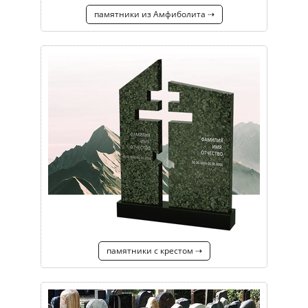
памятники из Амфиболита ⇢
памятники с крестом ⇢