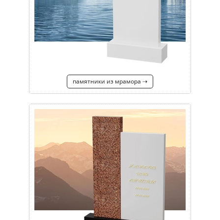
памятники из мрамора ⇢