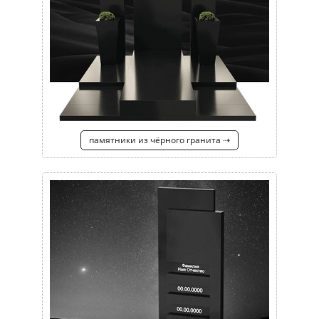
памятники из чёрного гранита ⇢