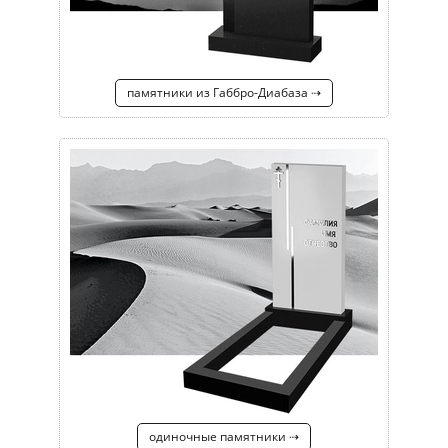
памятники из Габбро-Диабаза ⇢
одиночные памятники ⇢