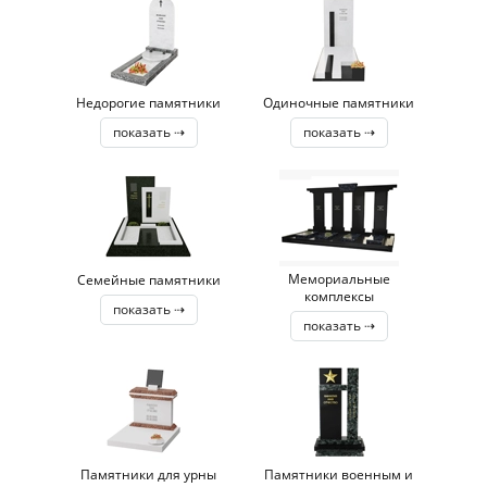
Недорогие памятники
Одиночные памятники
показать ⇢
показать ⇢
Мемориальные
Семейные памятники
комплексы
показать ⇢
показать ⇢
Памятники для урны
Памятники военным и