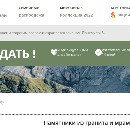
семейные
мемориалы
памятник
акции
распродажа
коллекция 2022
ели
ён авторским правом и охраняется законом. Почему так?..
ДАТЬ !
индивидуальный
изготовление о
дизайн макет
14 дней
лу
Памятники из гранита и мрам