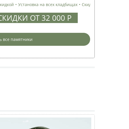
а всех кладбищах
•
Скидка на гранит и мрамор
•
КИДКИ ОТ 32 000 Р
ь все памятники