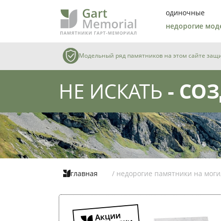
одиночные
недорогие мод
Модельный ряд памятников на этом сайте защищ
НЕ ИСКАТЬ
- СОЗ
главная
/ недорогие памятники на моги