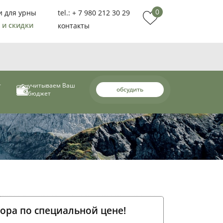
0
и для урны
tel.: + 7 980 212 30 29
 и скидки
контакты
т
учитываем Ваш
обсудить
бюджет
ора по специальной цене!