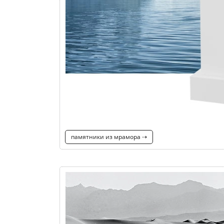
памятники из мрамора ⇢