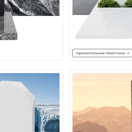
горизонтальные памятники ⇢