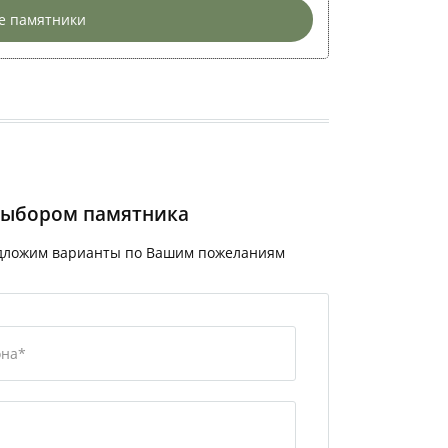
е памятники
выбором памятника
едложим варианты по Вашим пожеланиям