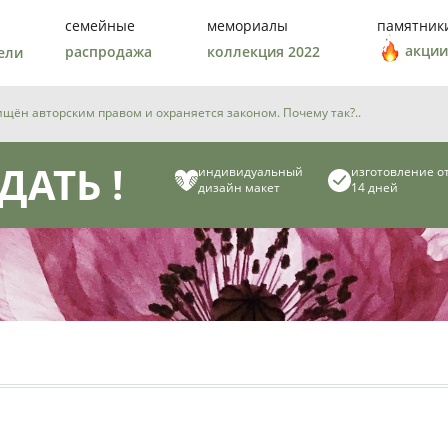
семейные
мемориалы
памятник
акции
распродажа
коллекция 2022
ели
ён авторским правом и охраняется законом. Почему так?..
ДАТЬ !
индивидуальный
изготовление о
дизайн макет
14 дней