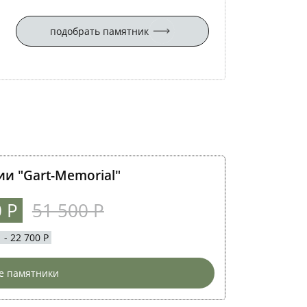
подобрать памятник
и "Gart-Memorial"
0 Р
51 500 Р
 22 700 Р
е памятники