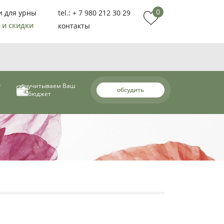
0
и для урны
tel.: + 7 980 212 30 29
 и скидки
контакты
т
учитываем Ваш
обсудить
бюджет