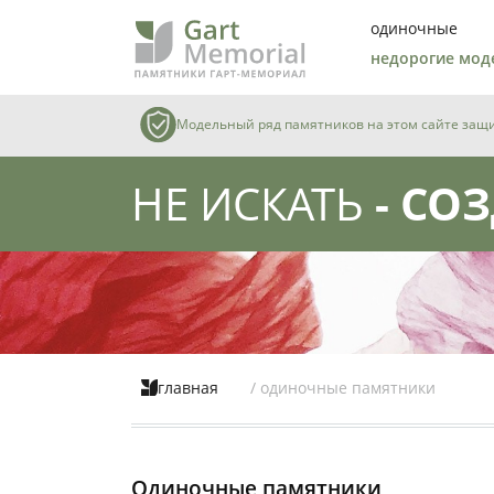
одиночные
недорогие мод
Модельный ряд памятников на этом сайте защищ
НЕ ИСКАТЬ
- СОЗ
главная
/ одиночные памятники
Одиночные памятники