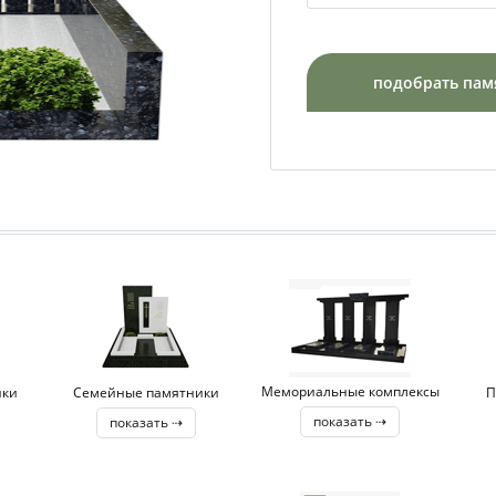
подобрать пам
Мемориальные комплексы
ики
Семейные памятники
П
показать ⇢
показать ⇢