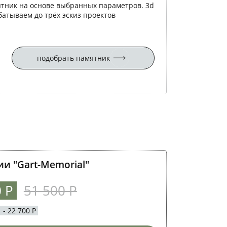
ятник на основе выбранных параметров. 3d
батываем до трёх эскиз проектов
подобрать памятник
и "Gart-Memorial"
0 Р
51 500 Р
 22 700 Р