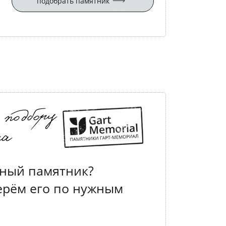
подобрать памятник
ный памятник?
ерём его по нужным