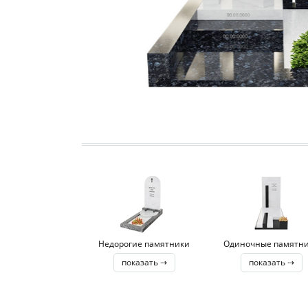
Недорогие памятники
Одиночные памятн
показать ⇢
показать ⇢