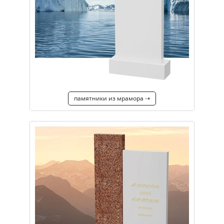
памятники из мрамора ⇢