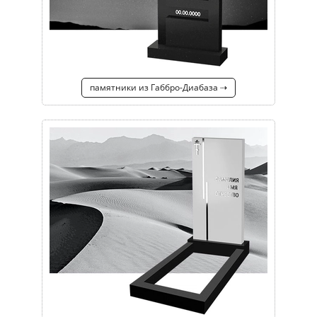
памятники из Габбро-Диабаза ⇢