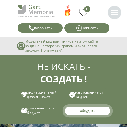
0
позвонить
написать
Модельный ряд памятников на этом сайте
защищён авторским правом и охраняется
законом. Почему так?..
НЕ ИСКАТЬ
-
СОЗДАТЬ !
индивидуальный
изготовление от
дизайн макет
14 дней
учитываем Ваш
обсудить
бюджет