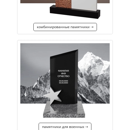
комбинированные памятники ⇢
памятники для военных ⇢