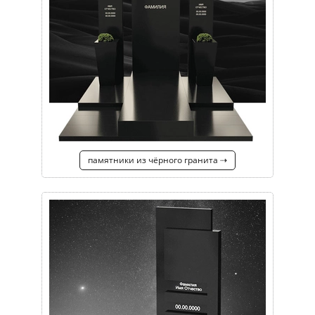
памятники из чёрного гранита ⇢