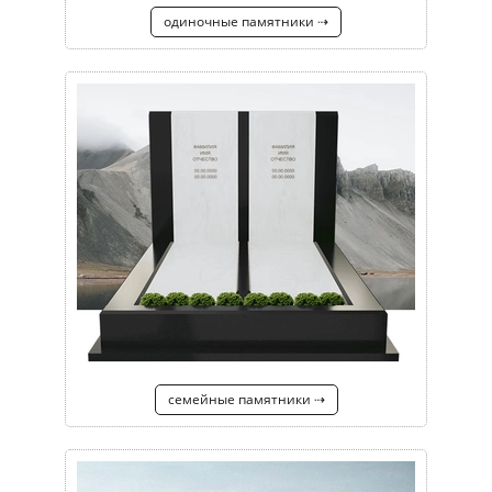
одиночные памятники ⇢
семейные памятники ⇢