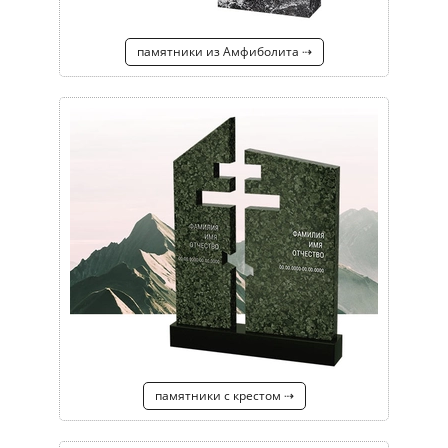
памятники из Амфиболита ⇢
памятники с крестом ⇢