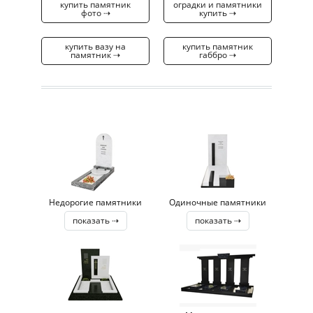
купить памятник
оградки и памятники
фото ⇢
купить ⇢
купить вазу на
купить памятник
памятник ⇢
габбро ⇢
Недорогие памятники
Одиночные памятники
показать ⇢
показать ⇢