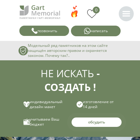
0
позвонить
написать
Модельный ряд памятников на этом сайте
защищён авторским правом и охраняется
законом. Почему так?..
НЕ ИСКАТЬ
-
СОЗДАТЬ !
индивидуальный
изготовление от
дизайн макет
14 дней
учитываем Ваш
обсудить
бюджет