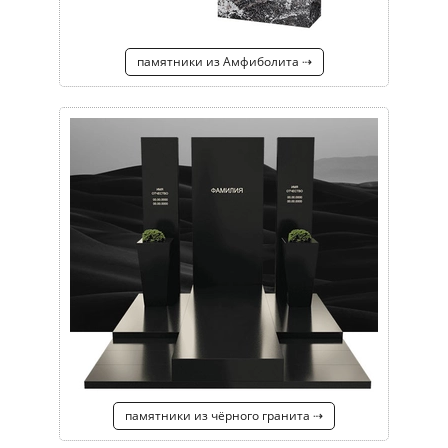
памятники из Амфиболита ⇢
памятники из чёрного гранита ⇢