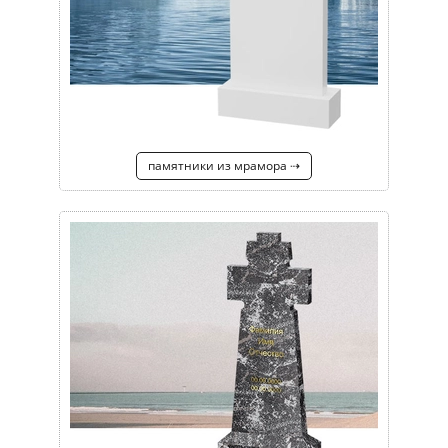
памятники из мрамора ⇢