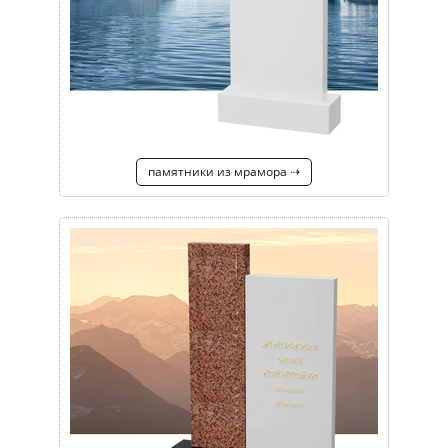
памятники из мрамора ⇢