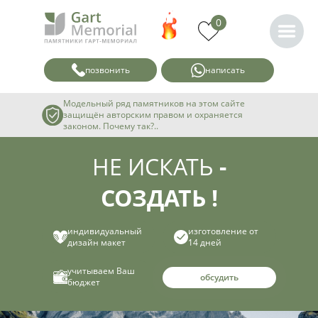
0
позвонить
написать
Модельный ряд памятников на этом сайте
защищён авторским правом и охраняется
законом. Почему так?..
НЕ ИСКАТЬ
-
СОЗДАТЬ !
индивидуальный
изготовление от
дизайн макет
14 дней
учитываем Ваш
обсудить
бюджет