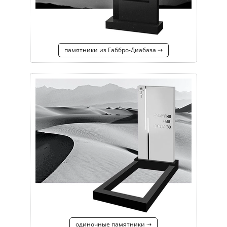
памятники из Габбро-Диабаза ⇢
одиночные памятники ⇢