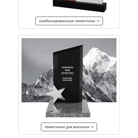
комбинированные памятники ⇢
памятники для военных ⇢