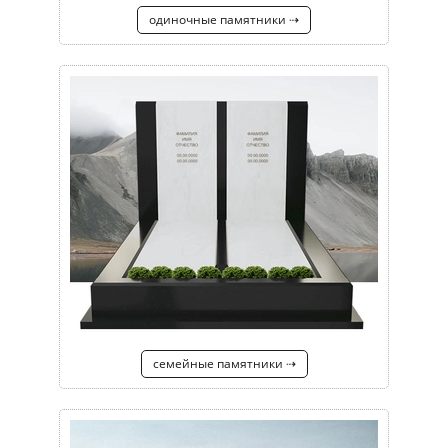
одиночные памятники ⇢
семейные памятники ⇢