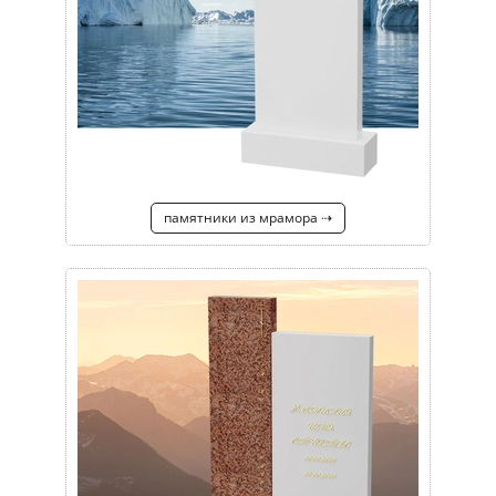
памятники из мрамора ⇢