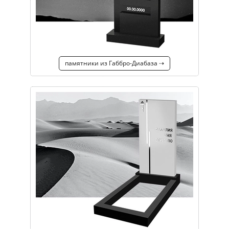
памятники из Габбро-Диабаза ⇢