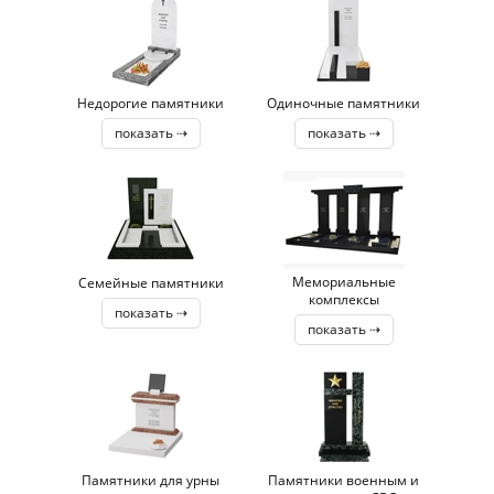
Недорогие памятники
Одиночные памятники
показать ⇢
показать ⇢
Мемориальные
Семейные памятники
комплексы
показать ⇢
показать ⇢
Памятники для урны
Памятники военным и