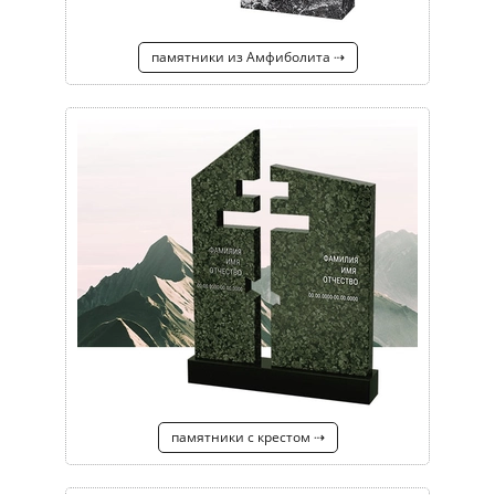
памятники из Амфиболита ⇢
памятники с крестом ⇢