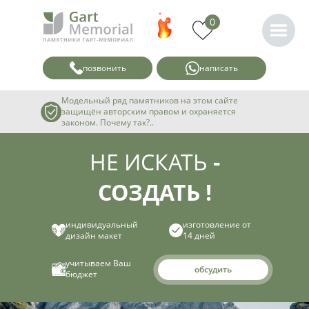
0
позвонить
написать
Модельный ряд памятников на этом сайте
защищён авторским правом и охраняется
законом. Почему так?..
НЕ ИСКАТЬ
-
СОЗДАТЬ !
индивидуальный
изготовление от
дизайн макет
14 дней
учитываем Ваш
обсудить
бюджет