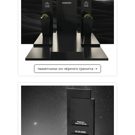
памятники из чёрного гранита ⇢