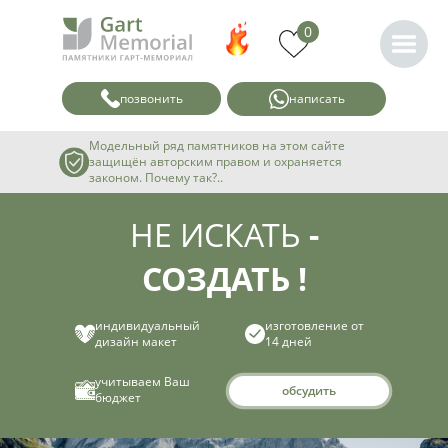
0
позвонить
написать
Модельный ряд памятников на этом сайте
защищён авторским правом и охраняется
законом. Почему так?..
НЕ ИСКАТЬ
-
СОЗДАТЬ !
индивидуальный
изготовление от
дизайн макет
14 дней
учитываем Ваш
обсудить
бюджет