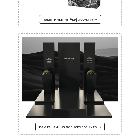
памятники из Амфиболита ⇢
памятники из чёрного гранита ⇢