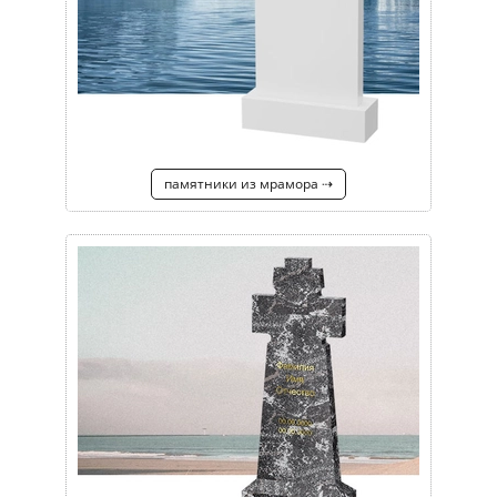
памятники из мрамора ⇢