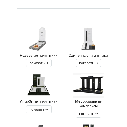
Недорогие памятники
Одиночные памятники
показать ⇢
показать ⇢
Мемориальные
Семейные памятники
комплексы
показать ⇢
показать ⇢