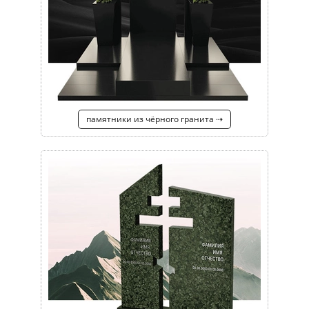
памятники из чёрного гранита ⇢