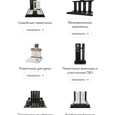
Мемориальные
Семейные памятники
комплексы
показать ⇢
показать ⇢
Памятники для урны
Памятники военным и
участникам СВО
показать ⇢
показать ⇢
Памятники из чёрного
Комбинированные