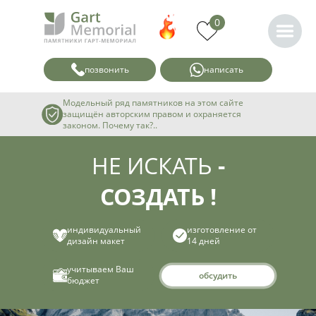
0
позвонить
написать
Модельный ряд памятников на этом сайте
защищён авторским правом и охраняется
законом. Почему так?..
НЕ ИСКАТЬ
-
СОЗДАТЬ !
индивидуальный
изготовление от
дизайн макет
14 дней
учитываем Ваш
обсудить
бюджет