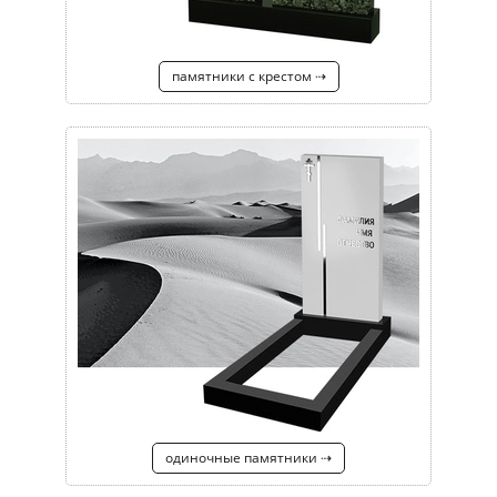
памятники с крестом ⇢
одиночные памятники ⇢