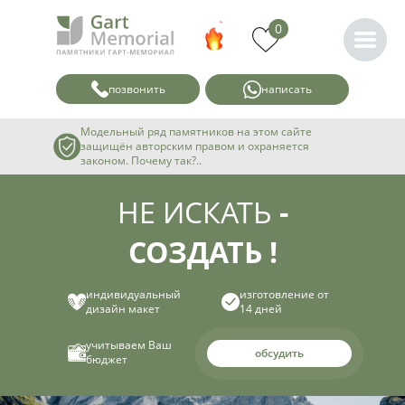
0
позвонить
написать
Модельный ряд памятников на этом сайте
защищён авторским правом и охраняется
законом. Почему так?..
НЕ ИСКАТЬ
-
СОЗДАТЬ !
индивидуальный
изготовление от
дизайн макет
14 дней
учитываем Ваш
обсудить
бюджет