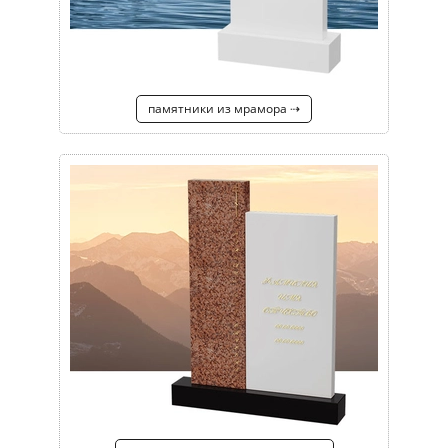
памятники из мрамора ⇢