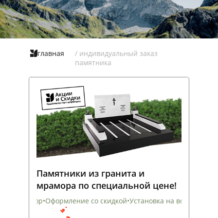
главная
/ индивидуальный заказ
памятника
Памятники из гранита и
мрамора по специальной цене!
Оформление со скидкой
•
Установка на всех кладбищах
•
Скидка н