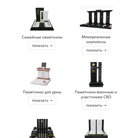
Мемориальные
Семейные памятники
комплексы
показать ⇢
показать ⇢
Памятники для урны
Памятники военным и
участникам СВО
показать ⇢
показать ⇢