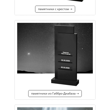
памятники с крестом ⇢
памятники из Габбро-Диабаза ⇢