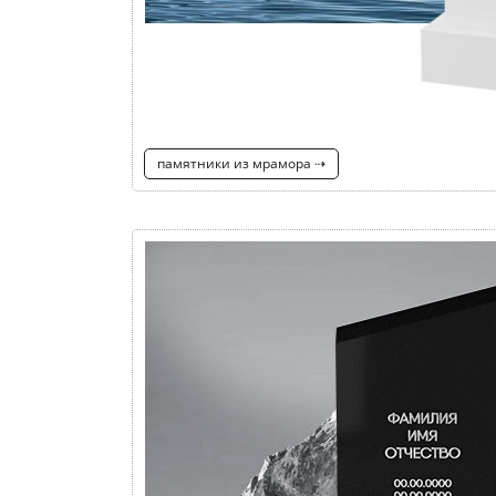
памятники из мрамора ⇢