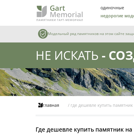
одиночные
недорогие мод
Модельный ряд памятников на этом сайте защищ
НЕ ИСКАТЬ
- СОЗ
главная
/ где дешевле купить памятник
Где дешевле купить памятник на