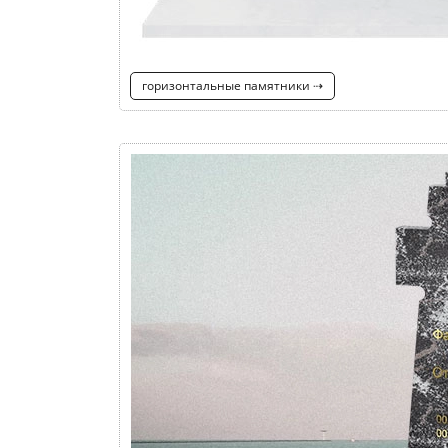
горизонтальные памятники ⇢