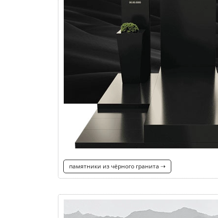
памятники из чёрного гранита ⇢