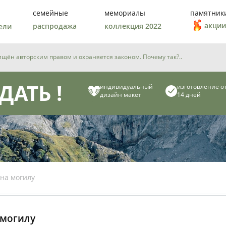
семейные
мемориалы
памятник
акции
распродажа
коллекция 2022
ели
ён авторским правом и охраняется законом. Почему так?..
ДАТЬ !
индивидуальный
изготовление о
дизайн макет
14 дней
 на могилу
 могилу