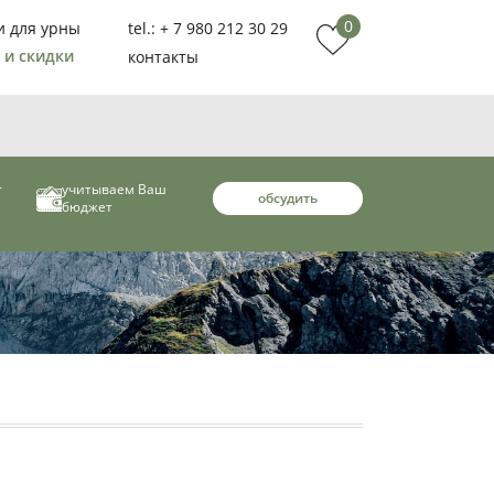
0
и для урны
tel.: + 7 980 212 30 29
 и скидки
контакты
т
учитываем Ваш
обсудить
бюджет