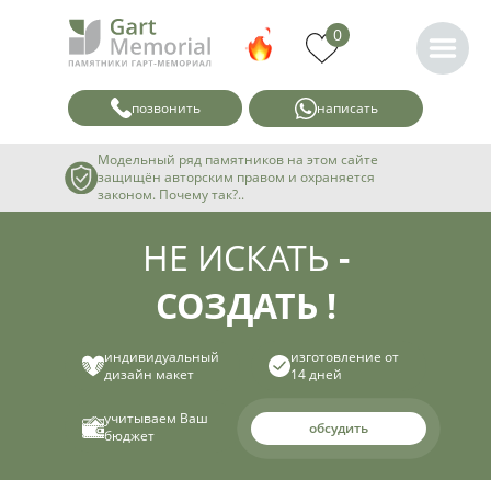
0
позвонить
написать
Модельный ряд памятников на этом сайте
защищён авторским правом и охраняется
законом. Почему так?..
НЕ ИСКАТЬ
-
СОЗДАТЬ !
индивидуальный
изготовление от
дизайн макет
14 дней
учитываем Ваш
обсудить
бюджет