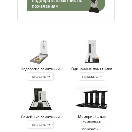
подобрать памятник по
пожеланиям
Недорогие памятники
Одиночные памятники
показать ⇢
показать ⇢
Мемориальные
Семейные памятники
комплексы
показать ⇢
показать ⇢