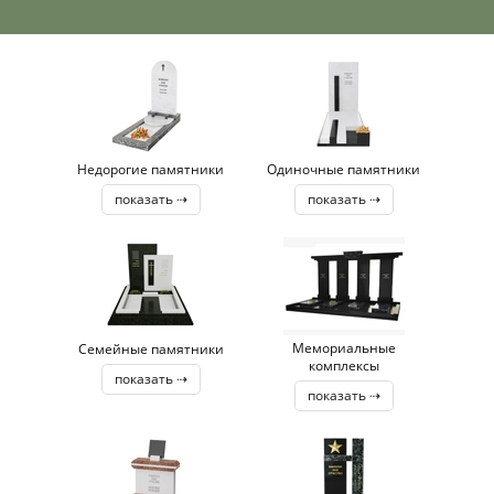
Недорогие памятники
Одиночные памятники
показать ⇢
показать ⇢
Мемориальные
Семейные памятники
комплексы
показать ⇢
показать ⇢