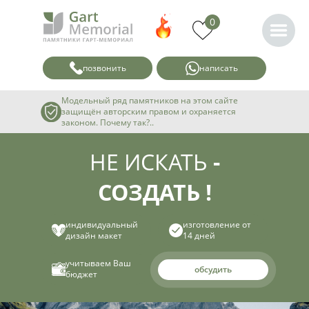
0
позвонить
написать
Модельный ряд памятников на этом сайте
защищён авторским правом и охраняется
законом. Почему так?..
НЕ ИСКАТЬ
-
СОЗДАТЬ !
индивидуальный
изготовление от
дизайн макет
14 дней
учитываем Ваш
обсудить
бюджет