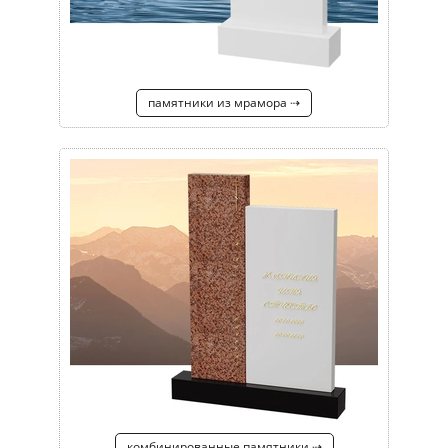
памятники из мрамора ⇢
комбинированные памятники ⇢