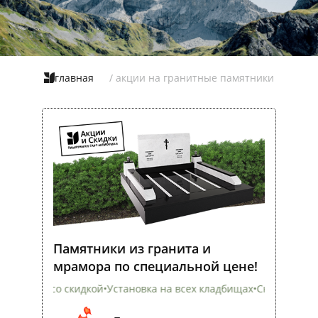
главная
/ акции на гранитные памятники
Памятники из гранита и
мрамора по специальной цене!
скидкой
•
Установка на всех кладбищах
•
Скидка на гранит и мрам