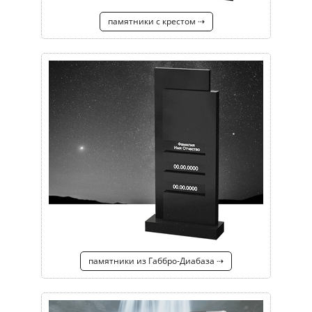
памятники с крестом ⇢
памятники из Габбро-Диабаза ⇢