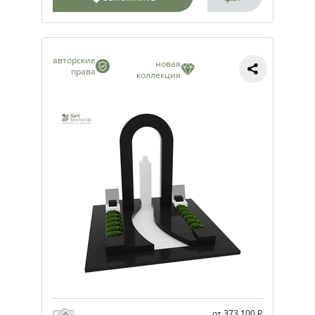
авторские
новая
права
коллекция
от 373 100 Р