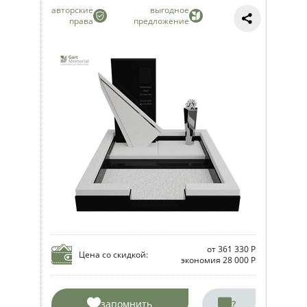
авторские
выгодное
права
предложение
от 361 330 Р
Цена со скидкой:
экономия 28 000 Р
запомнить
?