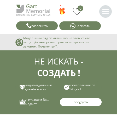
0
позвонить
написать
Модельный ряд памятников на этом сайте
защищён авторским правом и охраняется
законом. Почему так?..
НЕ ИСКАТЬ
-
СОЗДАТЬ !
индивидуальный
изготовление от
дизайн макет
14 дней
учитываем Ваш
обсудить
бюджет