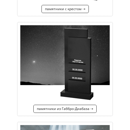
памятники с крестом ⇢
памятники из Габбро-Диабаза ⇢