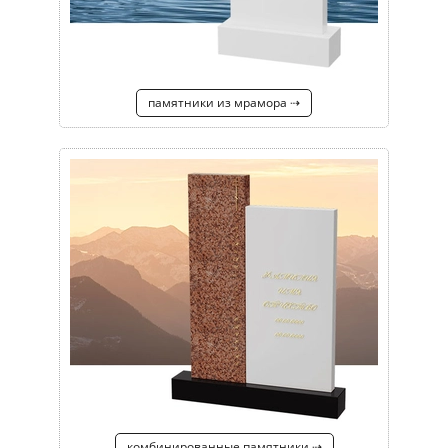
памятники из мрамора ⇢
комбинированные памятники ⇢