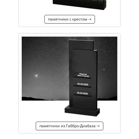
памятники с крестом ⇢
памятники из Габбро-Диабаза ⇢