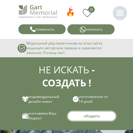
0
позвонить
написать
Модельный ряд памятников на этом сайте
защищён авторским правом и охраняется
законом. Почему так?..
НЕ ИСКАТЬ
-
СОЗДАТЬ !
индивидуальный
изготовление от
дизайн макет
14 дней
учитываем Ваш
обсудить
бюджет