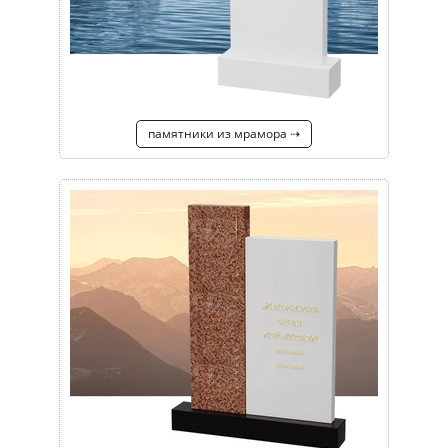
памятники из мрамора ⇢