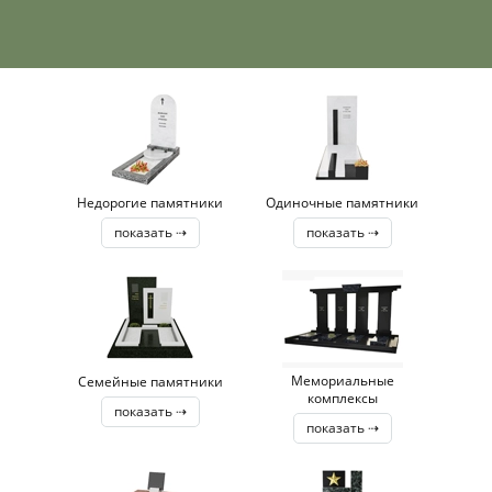
Недорогие памятники
Одиночные памятники
показать ⇢
показать ⇢
Мемориальные
Семейные памятники
комплексы
показать ⇢
показать ⇢