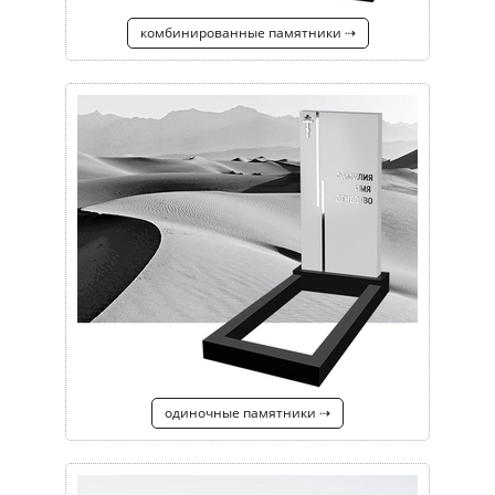
комбинированные памятники ⇢
одиночные памятники ⇢